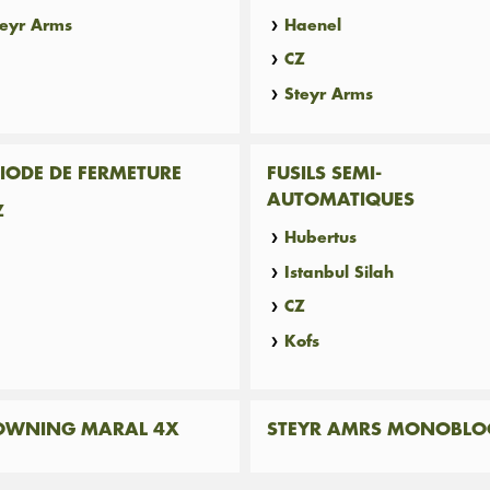
teyr Arms
Haenel
CZ
Steyr Arms
IODE DE FERMETURE
FUSILS SEMI-
AUTOMATIQUES
Z
Hubertus
Istanbul Silah
CZ
Kofs
OWNING MARAL 4X
STEYR AMRS MONOBLO