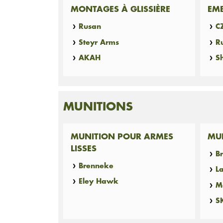
MONTAGES À GLISSIÈRE
EM
Rusan
C
Steyr Arms
R
AKAH
Sh
MUNITIONS
MUNITION POUR ARMES
MUN
LISSES
B
Brenneke
L
Eley Hawk
M
S