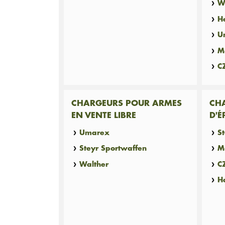
W
H
U
M
C
CHARGEURS POUR ARMES
CH
EN VENTE LIBRE
D'É
Umarex
S
Steyr Sportwaffen
M
Walther
C
H