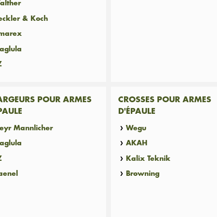
alther
eckler & Koch
marex
aglula
Z
ARGEURS POUR ARMES
CROSSES POUR ARMES
PAULE
D'ÉPAULE
teyr Mannlicher
Wegu
aglula
AKAH
Z
Kalix Teknik
aenel
Browning