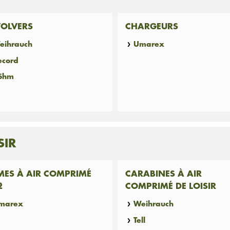
VOLVERS
CHARGEURS
eihrauch
Umarex
ecord
öhm
SIR
MES À AIR COMPRIMÉ
CARABINES À AIR
2
COMPRIMÉ DE LOISIR
marex
Weihrauch
Tell