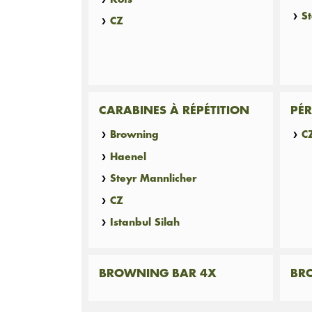
S
CZ
CARABINES À RÉPÉTITION
PÉR
Browning
C
Haenel
Steyr Mannlicher
CZ
Istanbul Silah
BROWNING BAR 4X
BR