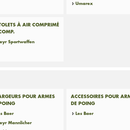
Umarex
TOLETS À AIR COMPRIMÉ
COMP.
teyr Sportwaffen
ARGEURS POUR ARMES
ACCESSOIRES POUR AR
 POING
DE POING
es Baer
Les Baer
teyr Mannlicher