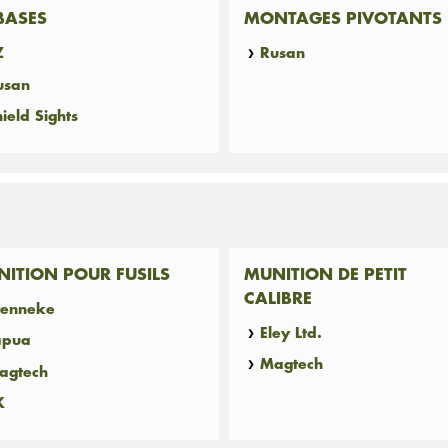
BASES
MONTAGES PIVOTANTS
Z
Rusan
usan
ield Sights
ITION POUR FUSILS
MUNITION DE PETIT
CALIBRE
renneke
Eley Ltd.
apua
Magtech
agtech
K