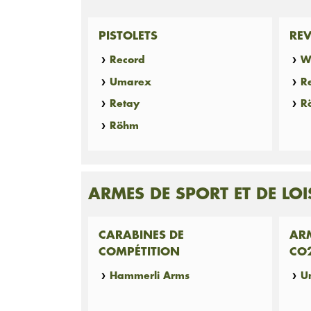
PISTOLETS
RE
Record
W
Umarex
R
Retay
R
Röhm
ARMES DE SPORT ET DE LOI
CARABINES DE
AR
COMPÉTITION
CO
Hammerli Arms
U