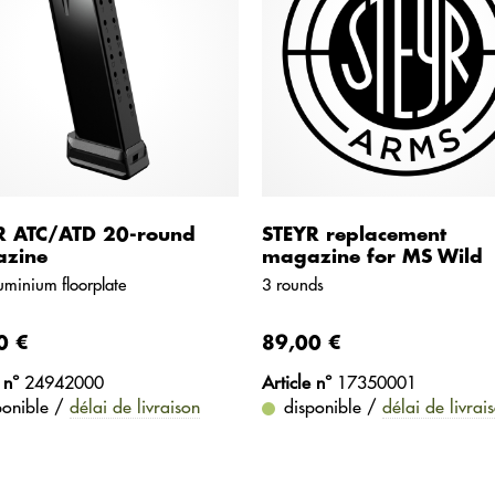
R ATC/ATD 20-round
STEYR replacement
zine
magazine for MS Wild
uminium floorplate
3 rounds
0 €
89,00 €
 n°
24942000
Article n°
17350001
ponible /
délai de livraison
disponible /
délai de livrai