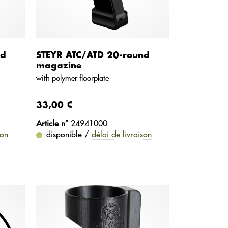
nd
STEYR ATC/ATD 20-round
magazine
with polymer floorplate
33,00 €
Article n°
24941000
son
disponible /
délai de livraison