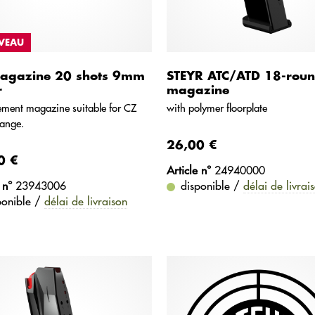
VEAU
agazine 20 shots 9mm
STEYR ATC/ATD 18-rou
r
magazine
ement magazine suitable for CZ
with polymer floorplate
ange.
26,00 €
0 €
Article n°
24940000
 n°
23943006
disponible /
délai de livrai
ponible /
délai de livraison