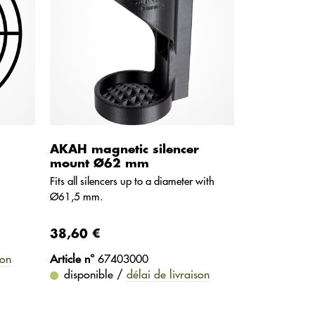
AKAH magnetic silencer
mount Ø62 mm
Fits all silencers up to a diameter with
Ø61,5 mm.
38,60 €
son
Article n°
67403000
disponible /
délai de livraison