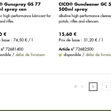
® Gunspray GS 77
CICO® Guncleaner GC 
l spray can
500ml spray
ic high-performance lubricant for
alkaline high-performance cleaner
and rifles
pistols, rifles and silencers
0 €
15,60 €
de base : 74,50 € / l
Prix ​​de base : 31,20 € / l
 n°
72681400
Article n°
72682500
ponible /
délai de livraison
disponible /
délai de livrai
1
2