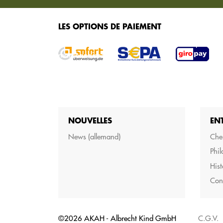
SERVICES
LES OPTIONS DE PAIEMENT
Nous vous proposons différents services pour 
marchandises.
NOUVELLES
EN
News (allemand)
Cher
Phil
Hist
Con
©2026 AKAH - Albrecht Kind GmbH
C.G.V.