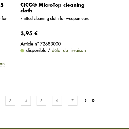
55
CICO® MicroTop cleaning
cloth
 for
knitted cleaning cloth for weapon care
3,95 €
Article n°
72683000
disponible /
délai de livraison
son
3
4
5
6
7