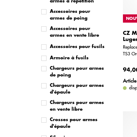
armes à répétition
Accessoires pour
armes de poing
NOU
Accessoires pour
CZ M
armes en vente libre
Luge
Replac
Accessoires pour fusils
TS3 Or
Armoire à fusils
Chargeurs pour armes
94,0
de poing
Article
Chargeurs pour armes
dis
d'épaule
Chargeurs pour armes
en vente libre
Crosses pour armes
d'épaule