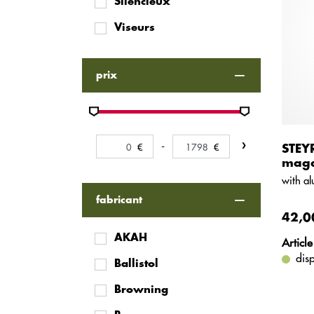
Silencieux
Viseurs
prix
-
STEY
maga
with al
fabricant
42,0
AKAH
Article
dis
Ballistol
Browning