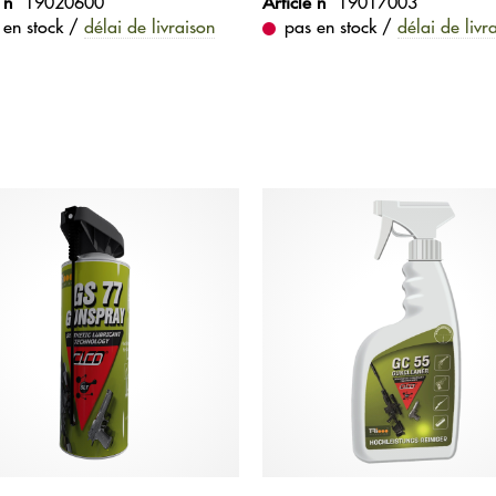
 n°
19020600
Article n°
19017003
 en stock /
délai de livraison
pas en stock /
délai de livr