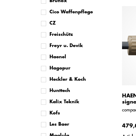
Brunox
Cico Waffenpflege
CZ
Freischütz
Freyr u. Devik
Haenel
Hagopur
Heckler & Koch
Hunttech
HAEN
signa
Kalix Teknik
compact
Kofs
Les Baer
479,
Maglula