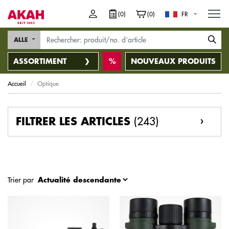
M
(0)
(0)
FR
ALLE
ASSORTIMENT
NOUVEAUX PRODUITS
Accueil
Optique
(243)
FILTRER LES ARTICLES
Trier par