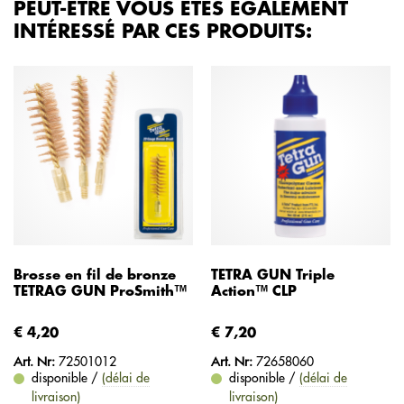
PEUT-ÊTRE VOUS ÊTES ÉGALEMENT
INTÉRESSÉ PAR CES PRODUITS:
Brosse en fil de bronze
TETRA GUN Triple
TETRAG GUN ProSmith™
Action™ CLP
€ 4,20
€ 7,20
Art. Nr:
72501012
Art. Nr:
72658060
disponible /
(délai de
disponible /
(délai de
livraison)
livraison)