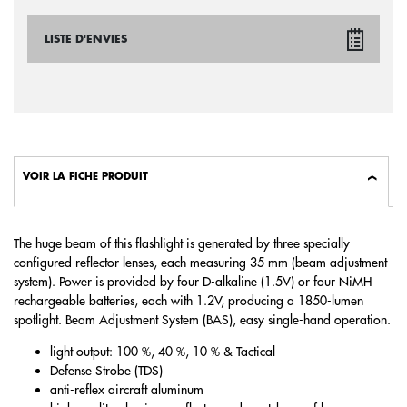
LISTE D'ENVIES
VOIR LA FICHE PRODUIT
The huge beam of this flashlight is generated by three specially
configured reflector lenses, each measuring 35 mm (beam adjustment
system). Power is provided by four D-alkaline (1.5V) or four NiMH
rechargeable batteries, each with 1.2V, producing a 1850-lumen
spotlight. Beam Adjustment System (BAS), easy single-hand operation.
light output: 100 %, 40 %, 10 % & Tactical
Defense Strobe (TDS)
anti-reflex aircraft aluminum