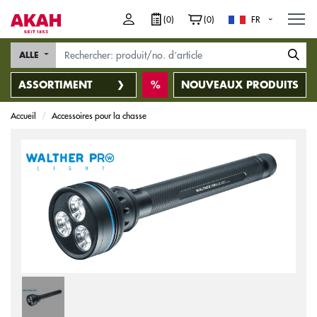
M
(0)
(0)
FR
ALLE
ASSORTIMENT
NOUVEAUX PRODUITS
Accueil
Accessoires pour la chasse