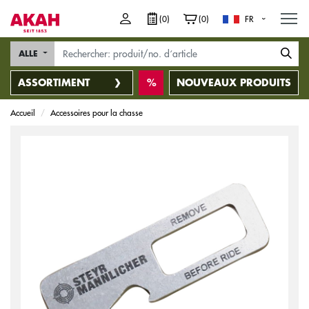
M
(0)
(0)
FR
ALLE
ASSORTIMENT
NOUVEAUX PRODUITS
Accueil
Accessoires pour la chasse