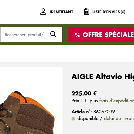
(0)
IDENTIFIANT
LISTE D'ENVIES
OFFRE SPÉCIALE
AIGLE Altavio H
225,00 €
Prix ​​TTC plus
frais d'expéditio
Article n°:
86067039
disponible /
délai de livrai