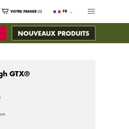
MENU
(0)
FR
VOTRE PANIER
NOUVEAUX PRODUITS
igh GTX®
n
son