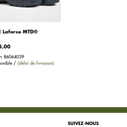
E Laforse MTD®
5,00
r:
86064039
ponible /
(délai de livraison)
SUIVEZ-NOUS