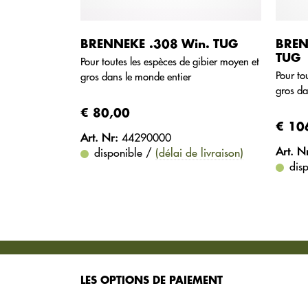
BRENNEKE .308 Win. TUG
BREN
TUG
Pour toutes les espèces de gibier moyen et
Pour to
gros dans le monde entier
gros da
€ 80,00
€ 10
Art. Nr:
44290000
Art. N
disponible /
(délai de livraison)
dis
SERVICES
LES OPTIONS DE PAIEMENT
Nous vous proposons différents services pour 