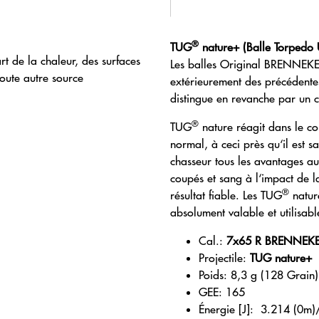
®
TUG
nature+ (Balle Torpedo 
rt de la chaleur, des surfaces
Les balles Original BRENNEK
toute autre source
extérieurement des précédente
distingue en revanche par un c
®
TUG
nature réagit dans le c
normal, à ceci près qu‘il est
chasseur tous les avantages a
coupés et sang à l‘impact de l
®
résultat fiable. Les TUG
nature
absolument valable et utilisabl
Cal.:
7x65 R BRENNEK
Projectile:
TUG nature+
Poids: 8,3 g (128 Grain)
GEE: 165
Énergie [J]: 3.214 (0m