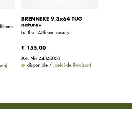
BRENNEKE 9,3x64 TUG
nature+
fférents
For the 125th anniversary!
€ 155,00
Art. Nr:
44340000
disponible /
(délai de livraison)
son)