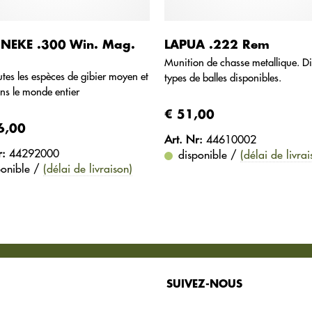
NEKE .300 Win. Mag.
LAPUA .222 Rem
Munition de chasse metallique. Di
utes les espèces de gibier moyen et
types de balles disponibles.
ns le monde entier
€ 51,00
6,00
Art. Nr:
44610002
r:
44292000
disponible /
(délai de livrai
ponible /
(délai de livraison)
SUIVEZ-NOUS
la commande de vos