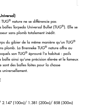
Universal)
®
E TUG
nature ne se différencie pas
®
s balles Torpedo Universal Bullet (TUG
). Elle se
oeur sans plomb totalement inédit.
®
orps du gibier de la même manière qu‘un TUG
®
 sans plomb. La Brenneke TUG
nature offre au
®
uxquels son TUG
éprouvé l‘a habitué : poils
a balle ainsi qu‘une précision élevée et le fameux
 sont des balles faites pour la chasse
e universellement.
E
)/ 2.147 (100m)/ 1.381 (200m)/ 858 (300m)