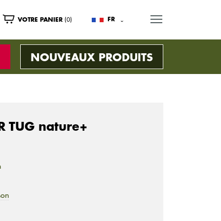
MENU
(0)
FR
VOTRE PANIER
NOUVEAUX PRODUITS
 TUG nature+
n
son