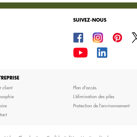
SUIVEZ-NOUS
la commande de vos
TREPRISE
 client
Plan d'accès
osophie
L’élimination des piles
oire
Protection de l'environnement
tact