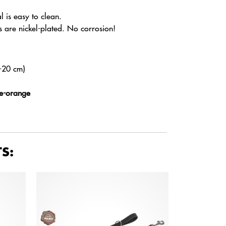
l is easy to clean.
s are nickel-plated. No corrosion!
5-20 cm)
ue-orange
S: