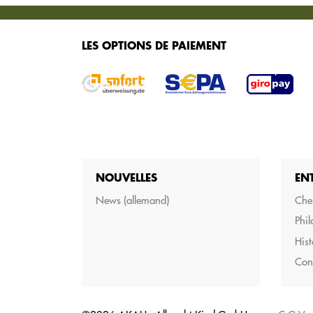
SERVICES
LES OPTIONS DE PAIEMENT
Nous vous proposons différents services pour 
marchandises.
NOUVELLES
EN
News (allemand)
Cher
Phil
Hist
Con