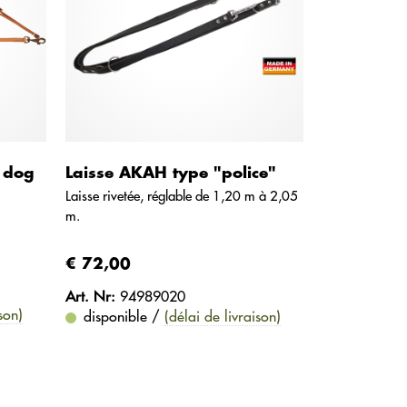
 dog
Laisse AKAH type "police"
Laisse rivetée, réglable de 1,20 m à 2,05
m.
€ 72,00
Art. Nr:
94989020
son)
disponible /
(délai de livraison)