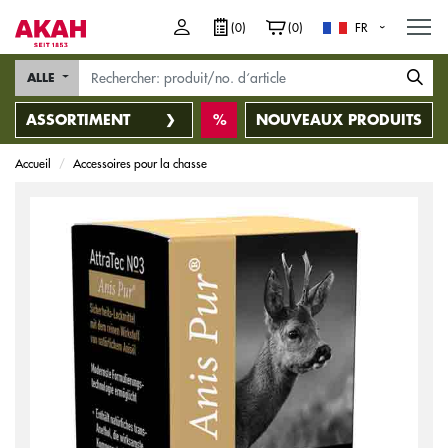
M
(0)
(0)
FR
ALLE
ASSORTIMENT
NOUVEAUX PRODUITS
Accueil
Accessoires pour la chasse