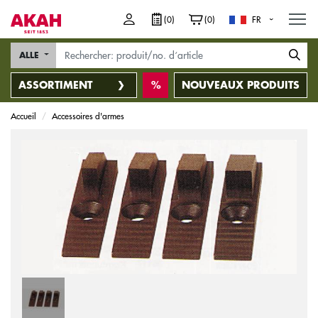
M
(0)
(0)
FR
ALLE
ASSORTIMENT
NOUVEAUX PRODUITS
Accueil
Accessoires d'armes